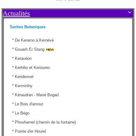
Actualités

Sorties Botaniques
*
De Kerarno à Kernévé
*
Gouarh Er Stang
*
Keravéon
*
Kerhilio et Keriourec
*
Keridenvel
*
Kerminihy
*
Kéraudran - Mané Bogad
*
Le Bois d'amour
*
Le Bégo
*
Phouharnel (chemin de la fontaine)
*
Pointe d'er Hourel