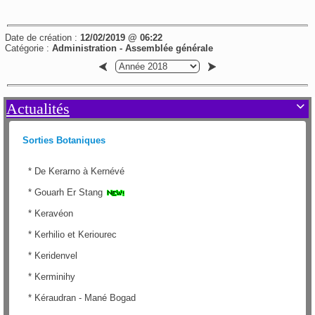
Date de création :
12/02/2019 @ 06:22
Catégorie :
Administration - Assemblée générale
Actualités

Sorties Botaniques
*
De Kerarno à Kernévé
*
Gouarh Er Stang
*
Keravéon
*
Kerhilio et Keriourec
*
Keridenvel
*
Kerminihy
*
Kéraudran - Mané Bogad