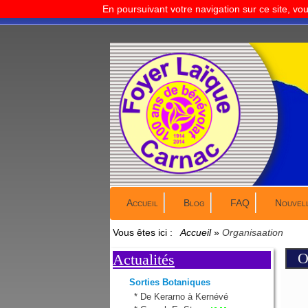
En poursuivant votre navigation sur ce site, vo
Accueil
Blog
FAQ
Nouvel
Vous êtes ici :
Accueil
»
Organisaation
O
Actualités
Sorties Botaniques
*
De Kerarno à Kernévé