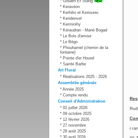
*
Gouarh Er Stang
*
Keravéon
*
Kerhilio et Keriourec
*
Keridenvel
*
Kerminihy
*
Kéraudran - Mané Bogad
*
Le Bois d'amour
*
Le Bégo
*
Phouharnel (chemin de la
fontaine)
*
Pointe d'er Hourel
*
Sainte Barbe
Art Floral
*
Réalisations 2025 - 2026
Assemblée générale
*
Année 2025
*
Compte rendu
Res
Conseil d'Administration
*
02 juillet 2026
Rud
*
09 octobre 2025
Con
*
12 février 2026
*
27 novembre
r.ra
*
28 août 2025
*
30 avril 2026
06 