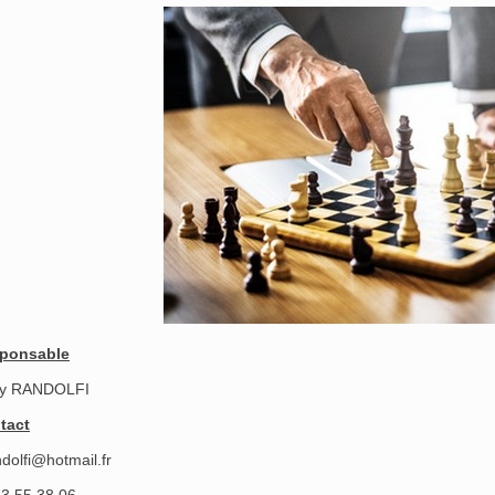
ponsable
y RANDOLFI
tact
ndolfi@hotmail.fr
73 55 38 06