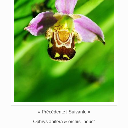
«
Précédente
|
Suivante
»
Ophrys apifera & orchis "bouc"