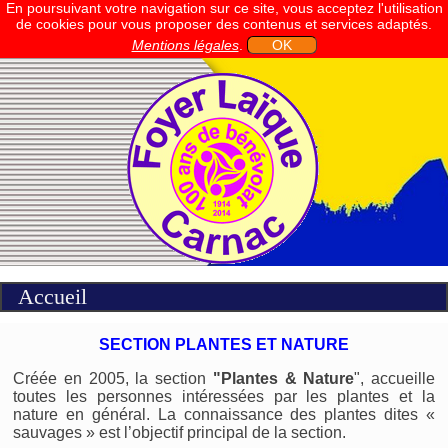
En poursuivant votre navigation sur ce site, vous acceptez l'utilisation
de cookies pour vous proposer des contenus et services adaptés.
Mentions légales
.
OK
Accueil
SECTION PLANTES ET NATURE
Créée en 2005, la section
"Plantes & Nature
", accueille
toutes les personnes intéressées par les plantes et la
nature en général. La connaissance des plantes dites «
sauvages » est l’objectif principal de la section.