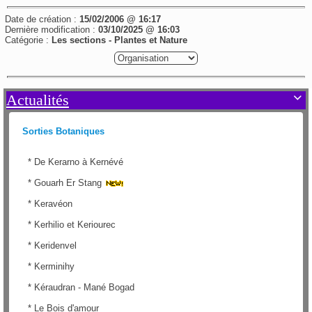
Date de création :
15/02/2006 @ 16:17
Dernière modification :
03/10/2025 @ 16:03
Catégorie :
Les sections - Plantes et Nature
Actualités

Sorties Botaniques
*
De Kerarno à Kernévé
*
Gouarh Er Stang
*
Keravéon
*
Kerhilio et Keriourec
*
Keridenvel
*
Kerminihy
*
Kéraudran - Mané Bogad
*
Le Bois d'amour