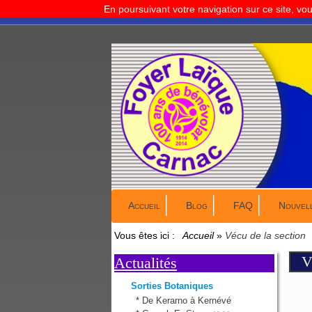
En poursuivant votre navigation sur ce site, vo
Accueil
Blog
FAQ
Nouvel
Vous êtes ici :
Accueil
»
Vécu de la section
V
Actualités
Sorties Botaniques
*
De Kerarno à Kernévé