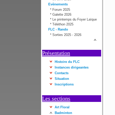
Evènements
*
Forum 2025
*
Galette 2026
*
Le printemps du Foyer Laïque
*
Téléthon 2025
FLC - Rando
*
Sorties 2025 - 2026
Présentation
Histoire du FLC
Instances dirigeantes
Contacts
Situation
Inscriptions
Les sections
Art Floral
Badminton