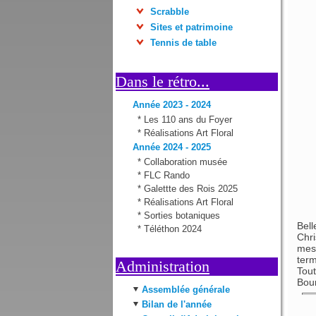
Scrabble
Sites et patrimoine
Tennis de table
Dans le rétro...
Année 2023 - 2024
*
Les 110 ans du Foyer
*
Réalisations Art Floral
Année 2024 - 2025
*
Collaboration musée
*
FLC Rando
*
Galettte des Rois 2025
*
Réalisations Art Floral
*
Sorties botaniques
Bell
*
Téléthon 2024
Chri
mess
ter
Administration
Tout
Bour
Assemblée générale
Bilan de l'année