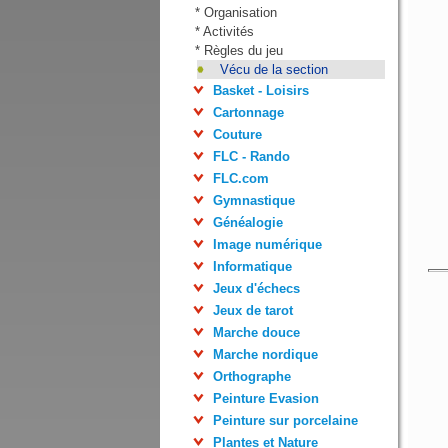
*
Organisation
*
Activités
*
Règles du jeu
Vécu de la section
Basket - Loisirs
Cartonnage
Couture
FLC - Rando
FLC.com
Gymnastique
Généalogie
Image numérique
Informatique
Jeux d'échecs
Jeux de tarot
Marche douce
Marche nordique
Orthographe
Peinture Evasion
Peinture sur porcelaine
Plantes et Nature