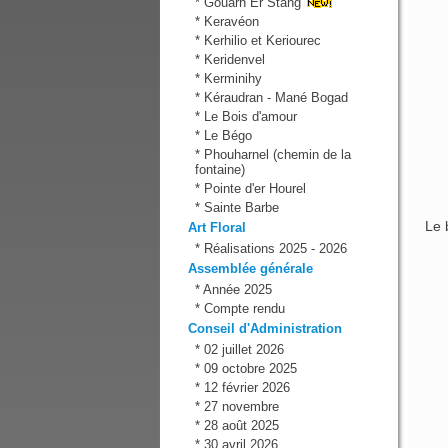
*
Gouarh Er Stang
*
Keravéon
*
Kerhilio et Keriourec
*
Keridenvel
*
Kerminihy
*
Kéraudran - Mané Bogad
*
Le Bois d'amour
*
Le Bégo
*
Phouharnel (chemin de la
fontaine)
*
Pointe d'er Hourel
*
Sainte Barbe
Le 
Art Floral
*
Réalisations 2025 - 2026
Assemblée générale
*
Année 2025
*
Compte rendu
Conseil d'Administration
*
02 juillet 2026
*
09 octobre 2025
*
12 février 2026
*
27 novembre
*
28 août 2025
*
30 avril 2026