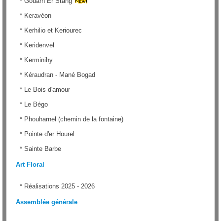
*
Gouarh Er Stang
*
Keravéon
*
Kerhilio et Keriourec
*
Keridenvel
*
Kerminihy
*
Kéraudran - Mané Bogad
*
Le Bois d'amour
*
Le Bégo
*
Phouharnel (chemin de la fontaine)
*
Pointe d'er Hourel
*
Sainte Barbe
Art Floral
*
Réalisations 2025 - 2026
Assemblée générale