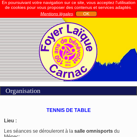
En poursuivant votre navigation sur ce site, vous acceptez l'utilisation
de cookies pour vous proposer des contenus et services adaptés.
Mentions légales
.
OK
Organisation
TENNIS DE TABLE
Lieu :
Les séances se dérouleront à la
salle omnisports
du
Ménec: