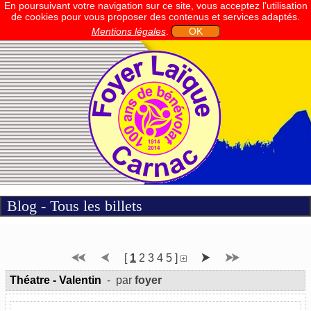
En poursuivant votre navigation sur ce site, vous acceptez l'utilisation
de cookies pour vous proposer des contenus et services adaptés.
Mentions légales
.
OK
Blog - Tous les billets
[
1
2
3
4
5
]
Théatre - Valentin
- par
foyer